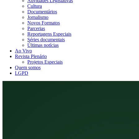
Atividades Legislativas
Cultura
Documentários
Jornalismo
Novos Formatos
Parcerias
Reportagens Especiais
Séries documentais
Últimas notícias
Ao Vivo
Revista Plenário
Projetos Especiais
Quem somos
LGPD