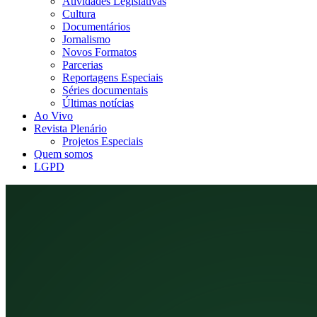
Atividades Legislativas
Cultura
Documentários
Jornalismo
Novos Formatos
Parcerias
Reportagens Especiais
Séries documentais
Últimas notícias
Ao Vivo
Revista Plenário
Projetos Especiais
Quem somos
LGPD