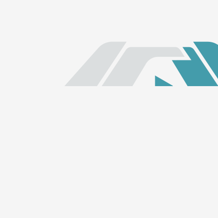
Links Rápidos
Início
ALECE TV
ALECE FM
Quem somos
LGPD