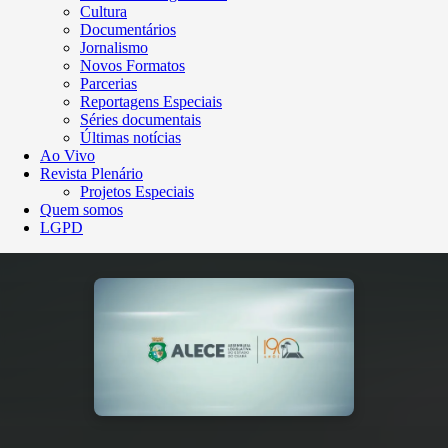
Cultura
Documentários
Jornalismo
Novos Formatos
Parcerias
Reportagens Especiais
Séries documentais
Últimas notícias
Ao Vivo
Revista Plenário
Projetos Especiais
Quem somos
LGPD