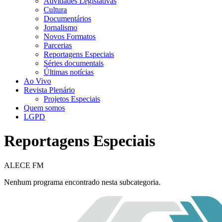
Atividades Legislativas
Cultura
Documentários
Jornalismo
Novos Formatos
Parcerias
Reportagens Especiais
Séries documentais
Últimas notícias
Ao Vivo
Revista Plenário
Projetos Especiais
Quem somos
LGPD
Reportagens Especiais
ALECE FM
Nenhum programa encontrado nesta subcategoria.