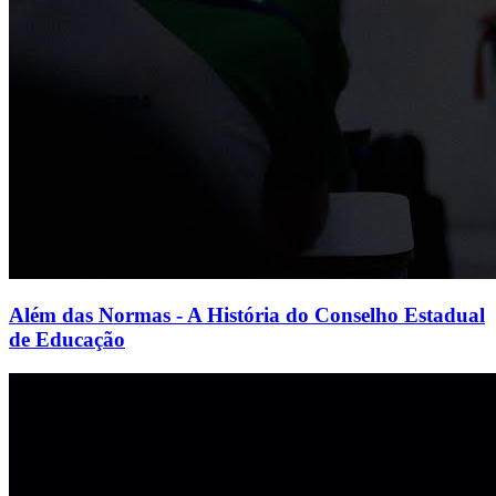
Além das Normas - A História do Conselho Estadual
de Educação