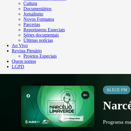
Cultura
Documentários
Jornalismo
Novos Formatos
Parcerias
Reportagens Especiais
Séries documentais
Últimas notícias
Ao Vivo
Revista Plenário
Projetos Especiais
Quem somos
LGPD
ALECE FM
Narcé
Programa mat