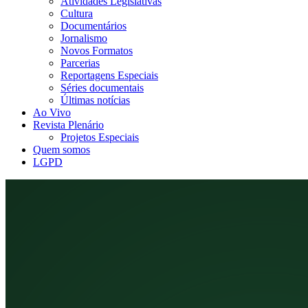
Atividades Legislativas
Cultura
Documentários
Jornalismo
Novos Formatos
Parcerias
Reportagens Especiais
Séries documentais
Últimas notícias
Ao Vivo
Revista Plenário
Projetos Especiais
Quem somos
LGPD