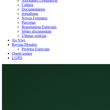
Atividades Legislativas
Cultura
Documentários
Jornalismo
Novos Formatos
Parcerias
Reportagens Especiais
Séries documentais
Últimas notícias
Ao Vivo
Revista Plenário
Projetos Especiais
Quem somos
LGPD