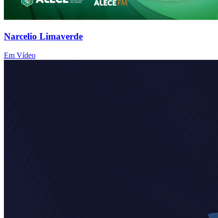
Narcelio Limaverde
Em Vídeo