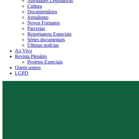
Atividades Legislativas
Cultura
Documentários
Jornalismo
Novos Formatos
Parcerias
Reportagens Especiais
Séries documentais
Últimas notícias
Ao Vivo
Revista Plenário
Projetos Especiais
Quem somos
LGPD