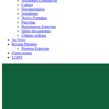
Atividades Legislativas
Cultura
Documentários
Jornalismo
Novos Formatos
Parcerias
Reportagens Especiais
Séries documentais
Últimas notícias
Ao Vivo
Revista Plenário
Projetos Especiais
Quem somos
LGPD