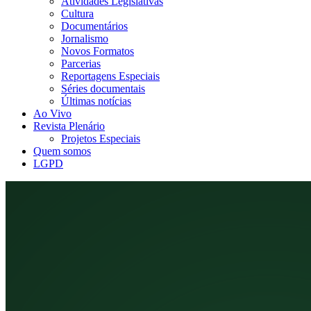
Atividades Legislativas
Cultura
Documentários
Jornalismo
Novos Formatos
Parcerias
Reportagens Especiais
Séries documentais
Últimas notícias
Ao Vivo
Revista Plenário
Projetos Especiais
Quem somos
LGPD