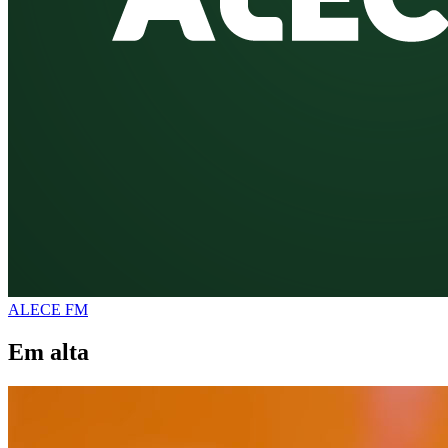
ALECE FM
Em alta