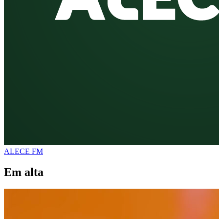
ALECE FM
Em alta