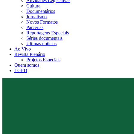
Atividades Legislativas
Cultura
Documentários
Jornalismo
Novos Formatos
Parcerias
Reportagens Especiais
Séries documentais
Últimas notícias
Ao Vivo
Revista Plenário
Projetos Especiais
Quem somos
LGPD