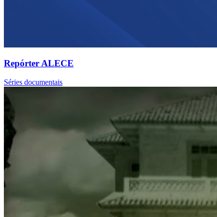
Repórter ALECE
Séries documentais