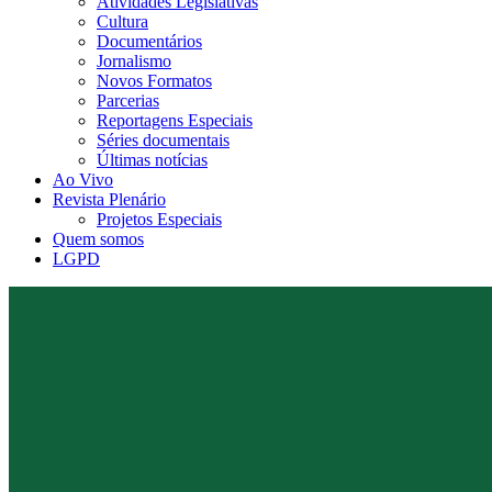
Atividades Legislativas
Cultura
Documentários
Jornalismo
Novos Formatos
Parcerias
Reportagens Especiais
Séries documentais
Últimas notícias
Ao Vivo
Revista Plenário
Projetos Especiais
Quem somos
LGPD