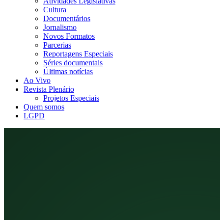
Atividades Legislativas
Cultura
Documentários
Jornalismo
Novos Formatos
Parcerias
Reportagens Especiais
Séries documentais
Últimas notícias
Ao Vivo
Revista Plenário
Projetos Especiais
Quem somos
LGPD