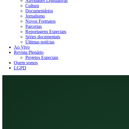
Atividades Legislativas
Cultura
Documentários
Jornalismo
Novos Formatos
Parcerias
Reportagens Especiais
Séries documentais
Últimas notícias
Ao Vivo
Revista Plenário
Projetos Especiais
Quem somos
LGPD