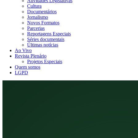
Atividades Legislativas
Cultura
Documentários
Jornalismo
Novos Formatos
Parcerias
Reportagens Especiais
Séries documentais
Últimas notícias
Ao Vivo
Revista Plenário
Projetos Especiais
Quem somos
LGPD