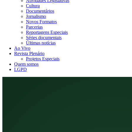
Atividades Legislativas
Cultura
Documentários
Jornalismo
Novos Formatos
Parcerias
Reportagens Especiais
Séries documentais
Últimas notícias
Ao Vivo
Revista Plenário
Projetos Especiais
Quem somos
LGPD