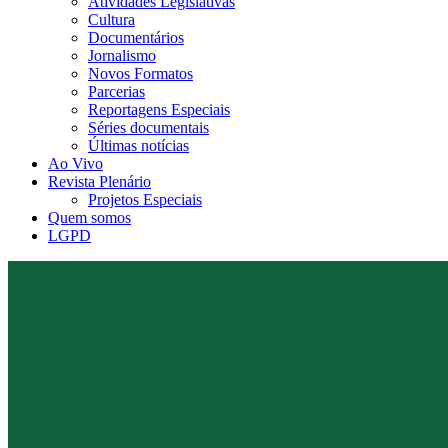
Atividades Legislativas
Cultura
Documentários
Jornalismo
Novos Formatos
Parcerias
Reportagens Especiais
Séries documentais
Últimas notícias
Ao Vivo
Revista Plenário
Projetos Especiais
Quem somos
LGPD