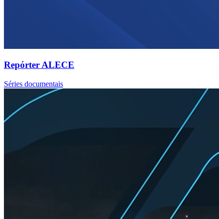
Repórter ALECE
Séries documentais