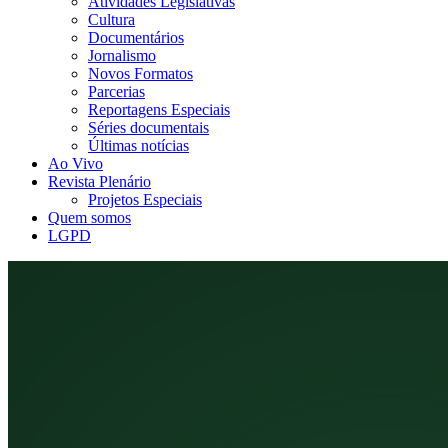
Atividades Legislativas
Cultura
Documentários
Jornalismo
Novos Formatos
Parcerias
Reportagens Especiais
Séries documentais
Últimas notícias
Ao Vivo
Revista Plenário
Projetos Especiais
Quem somos
LGPD