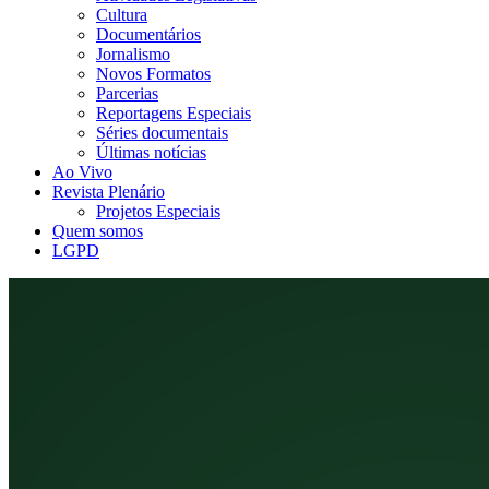
Cultura
Documentários
Jornalismo
Novos Formatos
Parcerias
Reportagens Especiais
Séries documentais
Últimas notícias
Ao Vivo
Revista Plenário
Projetos Especiais
Quem somos
LGPD