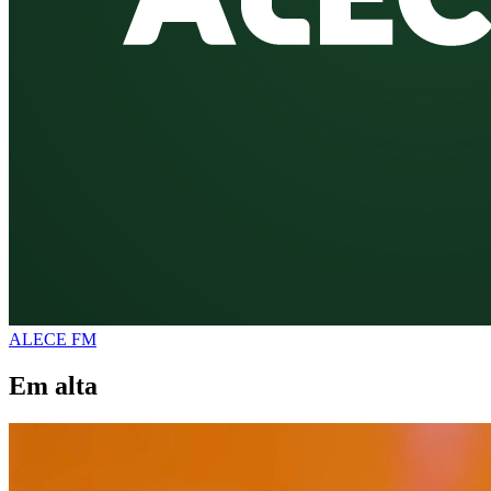
ALECE FM
Em alta