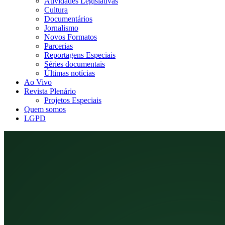
Atividades Legislativas
Cultura
Documentários
Jornalismo
Novos Formatos
Parcerias
Reportagens Especiais
Séries documentais
Últimas notícias
Ao Vivo
Revista Plenário
Projetos Especiais
Quem somos
LGPD