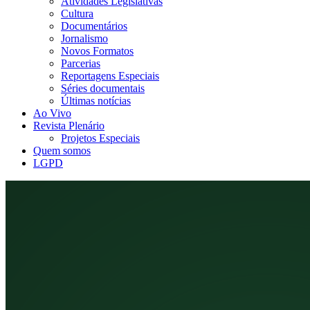
Atividades Legislativas
Cultura
Documentários
Jornalismo
Novos Formatos
Parcerias
Reportagens Especiais
Séries documentais
Últimas notícias
Ao Vivo
Revista Plenário
Projetos Especiais
Quem somos
LGPD