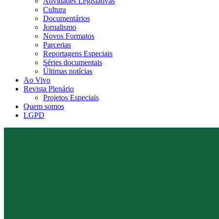
Atividades Legislativas
Cultura
Documentários
Jornalismo
Novos Formatos
Parcerias
Reportagens Especiais
Séries documentais
Últimas notícias
Ao Vivo
Revista Plenário
Projetos Especiais
Quem somos
LGPD