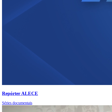
Repórter ALECE
Séries documentais