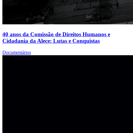
40 anos da Comissão de Direitos Humanos e
Cidadania da Alece: Lutas e Conquistas
Documentários