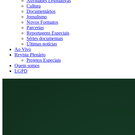
Atividades Legislativas
Cultura
Documentários
Jornalismo
Novos Formatos
Parcerias
Reportagens Especiais
Séries documentais
Últimas notícias
Ao Vivo
Revista Plenário
Projetos Especiais
Quem somos
LGPD