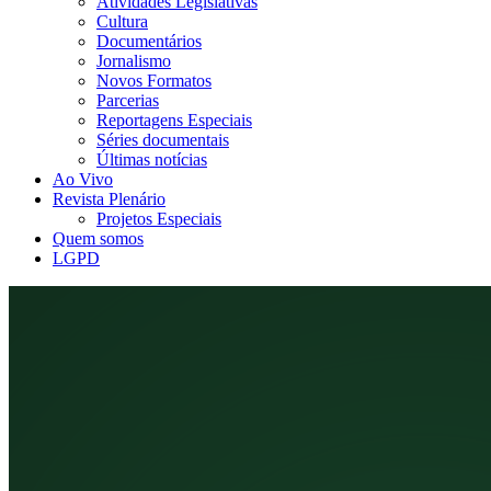
Atividades Legislativas
Cultura
Documentários
Jornalismo
Novos Formatos
Parcerias
Reportagens Especiais
Séries documentais
Últimas notícias
Ao Vivo
Revista Plenário
Projetos Especiais
Quem somos
LGPD