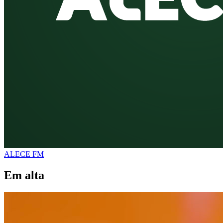
ALECE FM
Em alta