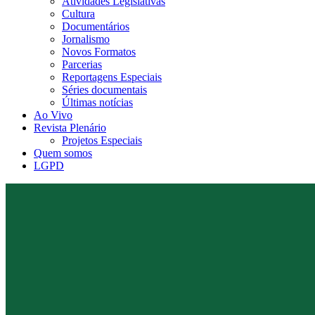
Atividades Legislativas
Cultura
Documentários
Jornalismo
Novos Formatos
Parcerias
Reportagens Especiais
Séries documentais
Últimas notícias
Ao Vivo
Revista Plenário
Projetos Especiais
Quem somos
LGPD