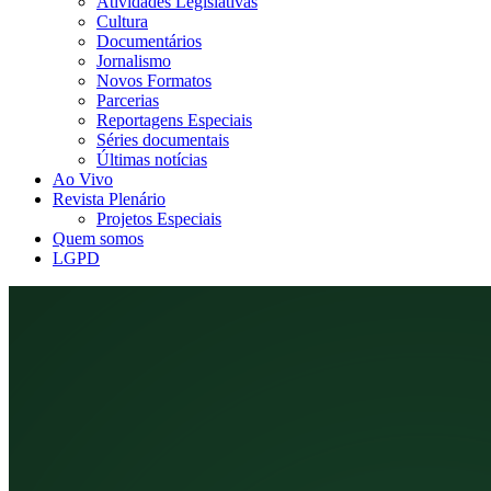
Atividades Legislativas
Cultura
Documentários
Jornalismo
Novos Formatos
Parcerias
Reportagens Especiais
Séries documentais
Últimas notícias
Ao Vivo
Revista Plenário
Projetos Especiais
Quem somos
LGPD