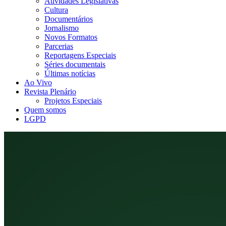
Atividades Legislativas
Cultura
Documentários
Jornalismo
Novos Formatos
Parcerias
Reportagens Especiais
Séries documentais
Últimas notícias
Ao Vivo
Revista Plenário
Projetos Especiais
Quem somos
LGPD