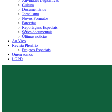
Atividades Legislativas
Cultura
Documentários
Jornalismo
Novos Formatos
Parcerias
Reportagens Especiais
Séries documentais
Últimas notícias
Ao Vivo
Revista Plenário
Projetos Especiais
Quem somos
LGPD