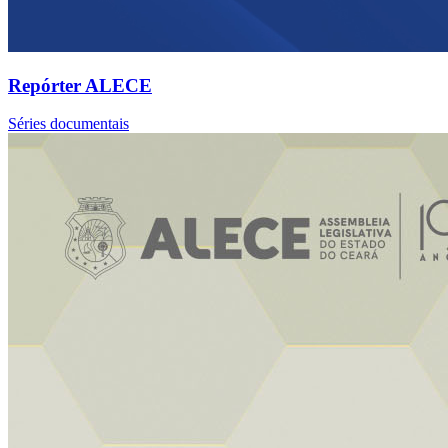
Repórter ALECE
Séries documentais