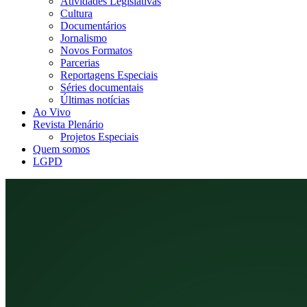
Atividades Legislativas
Cultura
Documentários
Jornalismo
Novos Formatos
Parcerias
Reportagens Especiais
Séries documentais
Últimas notícias
Ao Vivo
Revista Plenário
Projetos Especiais
Quem somos
LGPD