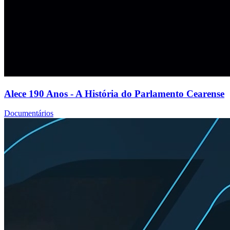
Alece 190 Anos - A História do Parlamento Cearense
Documentários