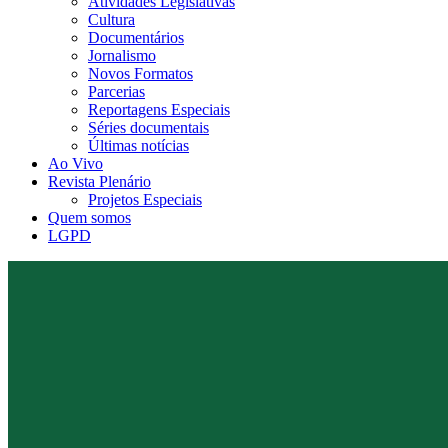
Atividades Legislativas
Cultura
Documentários
Jornalismo
Novos Formatos
Parcerias
Reportagens Especiais
Séries documentais
Últimas notícias
Ao Vivo
Revista Plenário
Projetos Especiais
Quem somos
LGPD