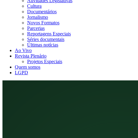
Atividades Legislativas
Cultura
Documentários
Jornalismo
Novos Formatos
Parcerias
Reportagens Especiais
Séries documentais
Últimas notícias
Ao Vivo
Revista Plenário
Projetos Especiais
Quem somos
LGPD