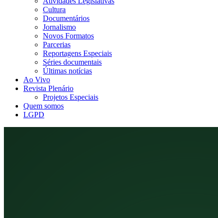
Atividades Legislativas
Cultura
Documentários
Jornalismo
Novos Formatos
Parcerias
Reportagens Especiais
Séries documentais
Últimas notícias
Ao Vivo
Revista Plenário
Projetos Especiais
Quem somos
LGPD