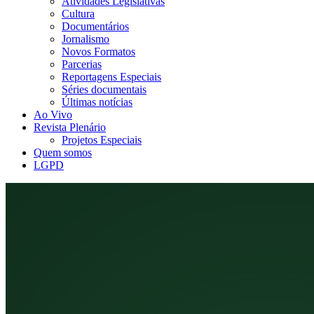
Atividades Legislativas
Cultura
Documentários
Jornalismo
Novos Formatos
Parcerias
Reportagens Especiais
Séries documentais
Últimas notícias
Ao Vivo
Revista Plenário
Projetos Especiais
Quem somos
LGPD