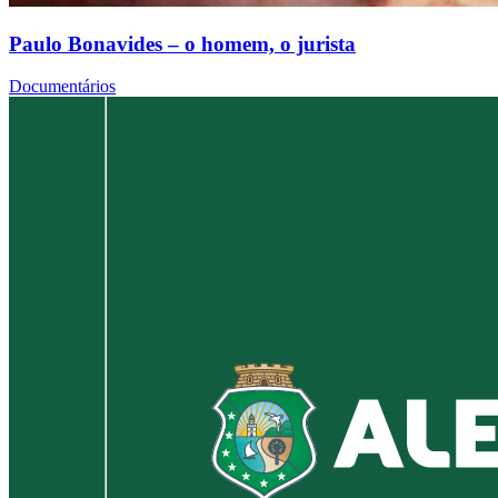
Paulo Bonavides – o homem, o jurista
Documentários