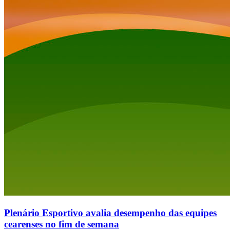
Plenário Esportivo avalia desempenho das equipes
cearenses no fim de semana