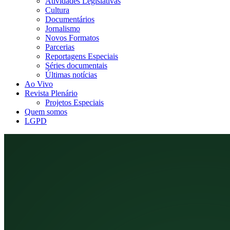
Atividades Legislativas
Cultura
Documentários
Jornalismo
Novos Formatos
Parcerias
Reportagens Especiais
Séries documentais
Últimas notícias
Ao Vivo
Revista Plenário
Projetos Especiais
Quem somos
LGPD