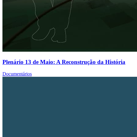
Plenário 13 de Maio: A Reconstrução da História
Documentários