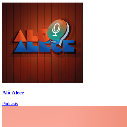
Alô Alece
Podcasts