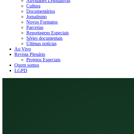
Atividades Legislativas
Cultura
Documentários
Jornalismo
Novos Formatos
Parcerias
Reportagens Especiais
Séries documentais
Últimas notícias
Ao Vivo
Revista Plenário
Projetos Especiais
Quem somos
LGPD