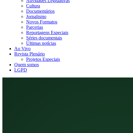
Atividades Legislativas
Cultura
Documentários
Jornalismo
Novos Formatos
Parcerias
Reportagens Especiais
Séries documentais
Últimas notícias
Ao Vivo
Revista Plenário
Projetos Especiais
Quem somos
LGPD