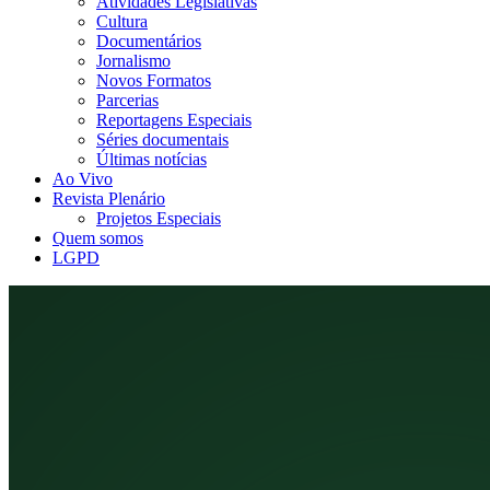
Atividades Legislativas
Cultura
Documentários
Jornalismo
Novos Formatos
Parcerias
Reportagens Especiais
Séries documentais
Últimas notícias
Ao Vivo
Revista Plenário
Projetos Especiais
Quem somos
LGPD