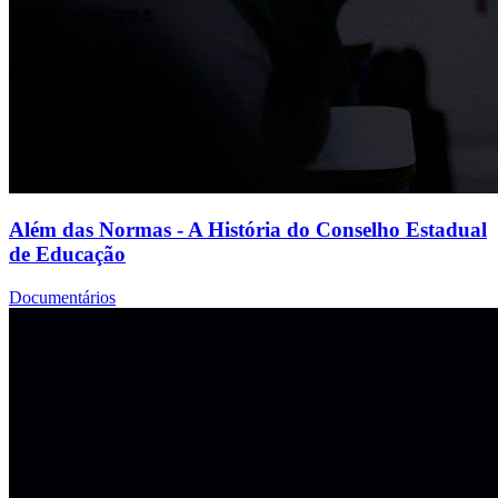
Além das Normas - A História do Conselho Estadual
de Educação
Documentários