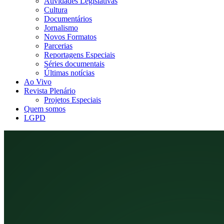
Atividades Legislativas
Cultura
Documentários
Jornalismo
Novos Formatos
Parcerias
Reportagens Especiais
Séries documentais
Últimas notícias
Ao Vivo
Revista Plenário
Projetos Especiais
Quem somos
LGPD