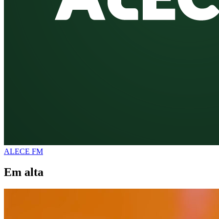
ALECE FM
Em alta