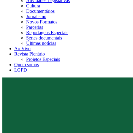
Atividades Legislativas
Cultura
Documentários
Jornalismo
Novos Formatos
Parcerias
Reportagens Especiais
Séries documentais
Últimas notícias
Ao Vivo
Revista Plenário
Projetos Especiais
Quem somos
LGPD