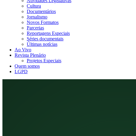
Atividades Legislativas
Cultura
Documentários
Jornalismo
Novos Formatos
Parcerias
Reportagens Especiais
Séries documentais
Últimas notícias
Ao Vivo
Revista Plenário
Projetos Especiais
Quem somos
LGPD