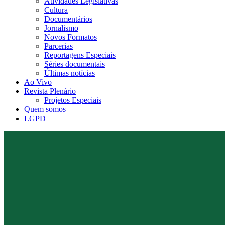
Atividades Legislativas
Cultura
Documentários
Jornalismo
Novos Formatos
Parcerias
Reportagens Especiais
Séries documentais
Últimas notícias
Ao Vivo
Revista Plenário
Projetos Especiais
Quem somos
LGPD