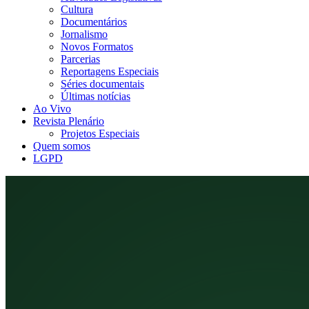
Cultura
Documentários
Jornalismo
Novos Formatos
Parcerias
Reportagens Especiais
Séries documentais
Últimas notícias
Ao Vivo
Revista Plenário
Projetos Especiais
Quem somos
LGPD