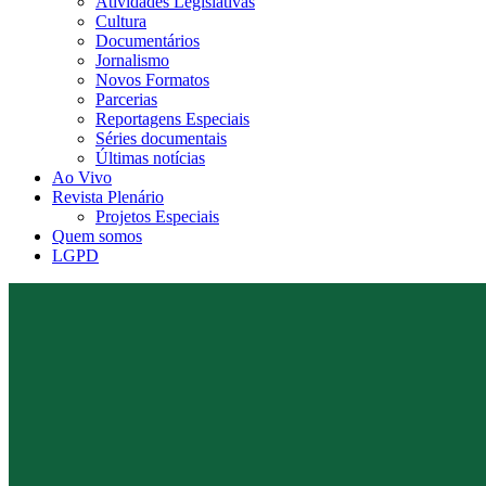
Atividades Legislativas
Cultura
Documentários
Jornalismo
Novos Formatos
Parcerias
Reportagens Especiais
Séries documentais
Últimas notícias
Ao Vivo
Revista Plenário
Projetos Especiais
Quem somos
LGPD