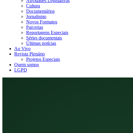
Atividades Legislativas
Cultura
Documentários
Jornalismo
Novos Formatos
Parcerias
Reportagens Especiais
Séries documentais
Últimas notícias
Ao Vivo
Revista Plenário
Projetos Especiais
Quem somos
LGPD