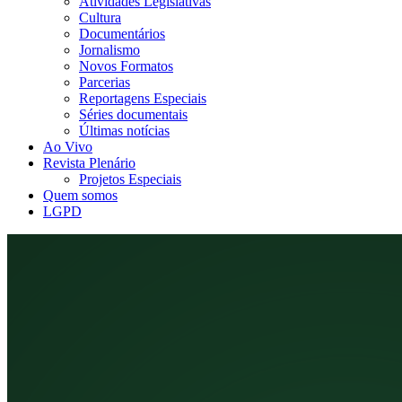
Atividades Legislativas
Cultura
Documentários
Jornalismo
Novos Formatos
Parcerias
Reportagens Especiais
Séries documentais
Últimas notícias
Ao Vivo
Revista Plenário
Projetos Especiais
Quem somos
LGPD