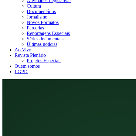
Atividades Legislativas
Cultura
Documentários
Jornalismo
Novos Formatos
Parcerias
Reportagens Especiais
Séries documentais
Últimas notícias
Ao Vivo
Revista Plenário
Projetos Especiais
Quem somos
LGPD