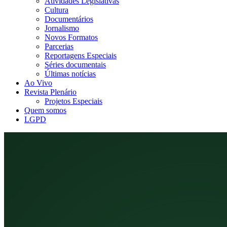
Atividades Legislativas
Cultura
Documentários
Jornalismo
Novos Formatos
Parcerias
Reportagens Especiais
Séries documentais
Últimas notícias
Ao Vivo
Revista Plenário
Projetos Especiais
Quem somos
LGPD