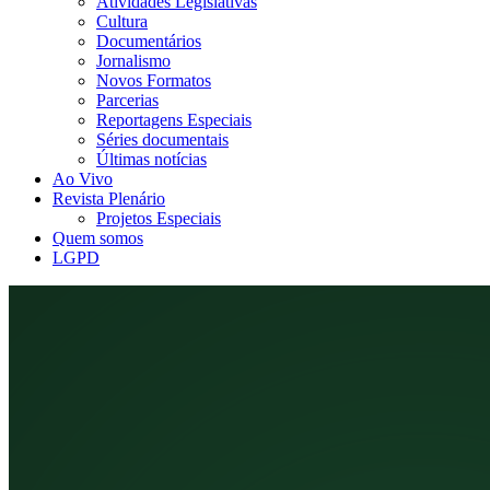
Atividades Legislativas
Cultura
Documentários
Jornalismo
Novos Formatos
Parcerias
Reportagens Especiais
Séries documentais
Últimas notícias
Ao Vivo
Revista Plenário
Projetos Especiais
Quem somos
LGPD