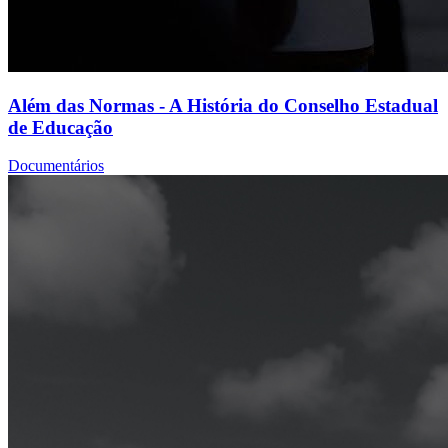
Além das Normas - A História do Conselho Estadual
de Educação
Documentários